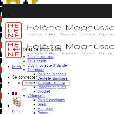
Passer
au
contenu
Modèles de tricot & kits
Tous les patrons
Tous les kits
Club Tricoteuse d’Islande
Menu
Technique
Pulls lopi islandais
Se connecter
Dentelle islandaise
Recherche
Jacquard intarsia
pour :
Poupées et jouets
Crochet
Vêtements
Pulls & cardigans
Gilets
Manteaux
Panier
Robes