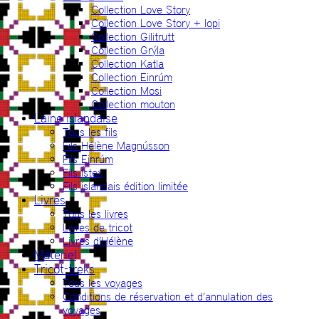
Collection Love Story
Collection Love Story + lopi
Collection Gilitrutt
Collection Grýla
Collection Katla
Collection Einrúm
Collection Mosi
Collection mouton
Laine islandaise
Tous les fils
Fils Hélène Magnússon
Fils Einrúm
Fils Ístex
Fils islandais édition limitée
Livres
Tous les livres
Livres de tricot
Livres d’Hélène
Matériel
Tricot-treks
Tous les voyages
Conditions de réservation et d’annulation des
voyages