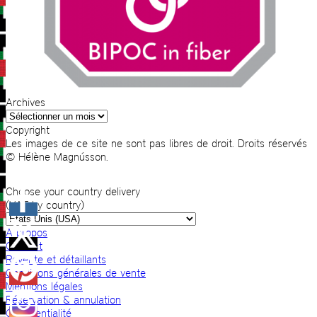
Archives
Archives
Copyright
Les images de ce site ne sont pas libres de droit. Droits réservés
© Hélène Magnússon.
Choose your country delivery
(VAT by country)
A propos
Contact
Revente et détaillants
Conditions générales de vente
Mentions légales
Réservation & annulation
Confidentialité