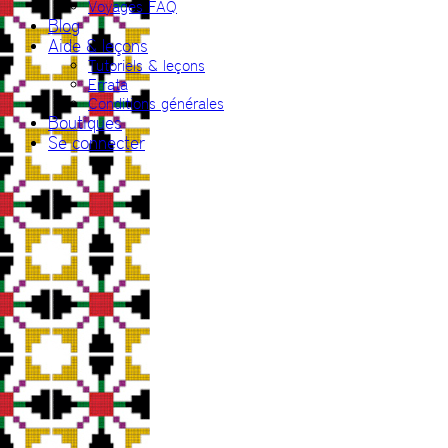
Voyages FAQ
Blog
Aide & leçons
Tutoriels & leçons
Errata
Conditions générales
Boutiques
Se connecter