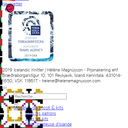
Newsletter
2019 Icelandic Knitter | Hélène Magnússon - Prjonakerling ehf.
Bræðraborgarstígur 10, 101 Reykjavík, Ísland Kennitala: 431014-
1650, VSK: 118617 - helene@helenemagnusson.com
Recherche
pour :
Modèles de tricot & kits
Tous les patrons
Tous les kits
Club Tricoteuse d’Islande