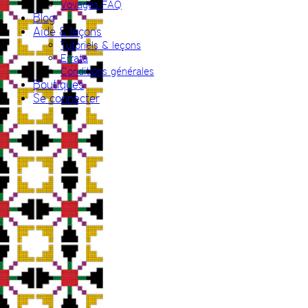
Voyages FAQ
Blog
Aide & leçons
Tutoriels & leçons
Errata
Conditions générales
Boutiques
Se connecter