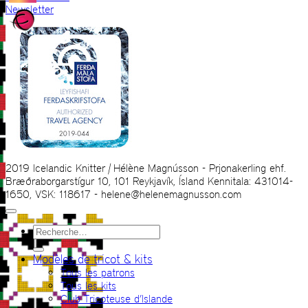
Newsletter
2019 Icelandic Knitter | Hélène Magnússon - Prjonakerling ehf.
Bræðraborgarstígur 10, 101 Reykjavík, Ísland Kennitala: 431014-
1650, VSK: 118617 - helene@helenemagnusson.com
Recherche
pour :
Modèles de tricot & kits
Tous les patrons
Tous les kits
Club Tricoteuse d’Islande