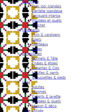
Technique
Pulls lopi islandais
Dentelle islandaise
Jacquard intarsia
Poupées et jouets
Crochet
Vêtements
Pulls & cardigans
Gilets
Manteaux
Robes
Accessories
Bonnets & Tête
Châles & étoles
Echarpes & Cols
Moufles & gants
Chaussettes & pieds
Style
Adultes
Hommes
Enfants & layette
Poupées & jouets
Maison & déco
Laine utilisée