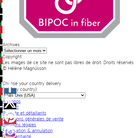
Archives
Archives
Copyright
Les images de ce site ne sont pas libres de droit. Droits réservés
© Hélène Magnússon.
Choose your country delivery
(VAT by country)
A propos
Contact
Revente et détaillants
Conditions générales de vente
Mentions légales
Réservation & annulation
Confidentialité