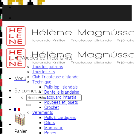
Passer
au
contenu
Modèles de tricot & kits
Tous les patrons
Tous les kits
Club Tricoteuse d’Islande
Menu
Technique
Pulls lopi islandais
Se connecter
Dentelle islandaise
Recherche
Jacquard intarsia
pour :
Poupées et jouets
Crochet
Vêtements
Pulls & cardigans
Gilets
Manteaux
Panier
Robes