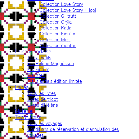
Collection Love Story
Collection Love Story + lopi
Collection Gilitrutt
Collection Grýla
Collection Katla
Collection Einrúm
Collection Mosi
Collection mouton
Laine islandaise
Tous les fils
Fils Hélène Magnússon
Fils Einrúm
Fils Ístex
Fils islandais édition limitée
Livres
Tous les livres
Livres de tricot
Livres d’Hélène
Matériel
Tricot-treks
Tous les voyages
Conditions de réservation et d’annulation des
voyages