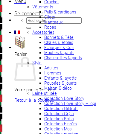
Menu
Crochet
Vêtements
Pulls & cardigans
Se connecter
Gilets
Recherche
Manteaux
pour :
Robes
Accessories
Bonnets & Tête
Châles & étoles
Echarpes & Cols
Moufles & gants
Panier
Chaussettes & pieds
Style
Adultes
Hommes
Enfants & layette
Poupées & jouets
Maison & déco
Votre panier est vide.
Laine utilisée
Collection Love Story
Retour à la boutique
Collection Love Story + lopi
Collection Gilitrutt
Collection Grýla
Collection Katla
Collection Einrúm
Collection Mosi
Collection mouton