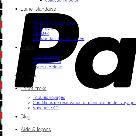
Laine islandaise
Tous les fils
Fils Hélène Magnússon
Fils Einrúm
Fils Ístex
Fils islandais édition limitée
Livres
Tous les livres
Livres de tricot
Livres d’Hélène
Matériel
Tricot-treks
Tous les voyages
Conditions de réservation et d’annulation des voyage
Voyages FAQ
Blog
Aide & leçons