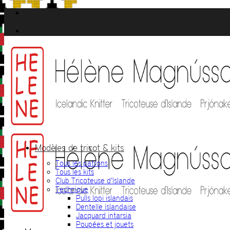
Passer
au
contenu
Modèles de tricot & kits
Tous les patrons
Tous les kits
Club Tricoteuse d’Islande
Technique
Pulls lopi islandais
Dentelle islandaise
Jacquard intarsia
Poupées et jouets