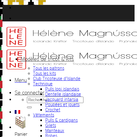
Passer
au
contenu
Modèles de tricot & kits
Tous les patrons
Tous les kits
Club Tricoteuse d’Islande
Menu
Technique
Pulls lopi islandais
Se connecter
Dentelle islandaise
Recherche
Jacquard intarsia
pour :
Poupées et jouets
Crochet
Vêtements
Pulls & cardigans
Gilets
Manteaux
Panier
Robes