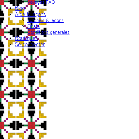
Voyages FAQ
Blog
Aide & leçons
Tutoriels & leçons
Errata
Conditions générales
Boutiques
Se connecter