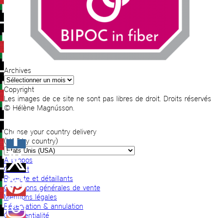
Archives
Archives
Copyright
Les images de ce site ne sont pas libres de droit. Droits réservés
© Hélène Magnússon.
Choose your country delivery
(VAT by country)
A propos
Contact
Revente et détaillants
Conditions générales de vente
Mentions légales
Réservation & annulation
Confidentialité