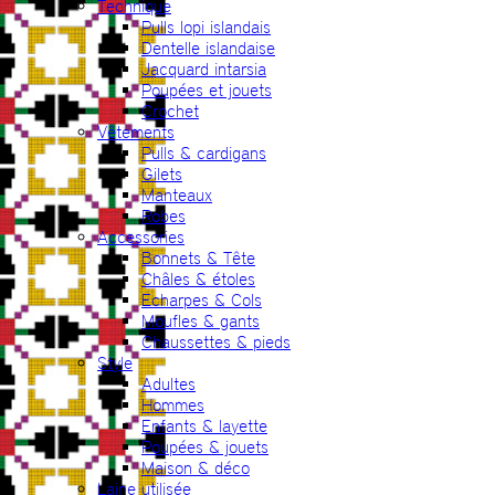
Technique
Pulls lopi islandais
Dentelle islandaise
Jacquard intarsia
Poupées et jouets
Crochet
Vêtements
Pulls & cardigans
Gilets
Manteaux
Robes
Accessories
Bonnets & Tête
Châles & étoles
Echarpes & Cols
Moufles & gants
Chaussettes & pieds
Style
Adultes
Hommes
Enfants & layette
Poupées & jouets
Maison & déco
Laine utilisée