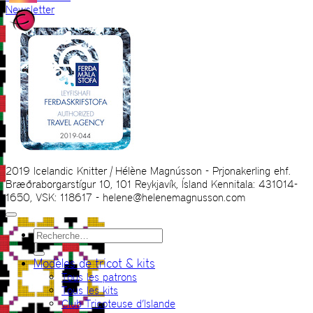
Newsletter
2019 Icelandic Knitter | Hélène Magnússon - Prjonakerling ehf.
Bræðraborgarstígur 10, 101 Reykjavík, Ísland Kennitala: 431014-
1650, VSK: 118617 - helene@helenemagnusson.com
Recherche
pour :
Modèles de tricot & kits
Tous les patrons
Tous les kits
Club Tricoteuse d’Islande