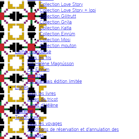
Collection Love Story
Collection Love Story + lopi
Collection Gilitrutt
Collection Grýla
Collection Katla
Collection Einrúm
Collection Mosi
Collection mouton
Laine islandaise
Tous les fils
Fils Hélène Magnússon
Fils Einrúm
Fils Ístex
Fils islandais édition limitée
Livres
Tous les livres
Livres de tricot
Livres d’Hélène
Matériel
Tricot-treks
Tous les voyages
Conditions de réservation et d’annulation des
voyages